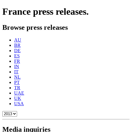
France
press releases.
Browse press releases
AU
BR
DE
ES
FR
IN
IT
NL
PT
TR
UAE
UK
USA
Media inquiries