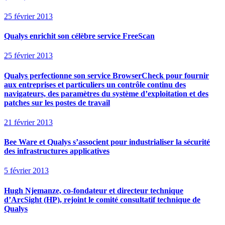
25 février 2013
Qualys enrichit son célèbre service FreeScan
25 février 2013
Qualys perfectionne son service BrowserCheck pour fournir
aux entreprises et particuliers un contrôle continu des
navigateurs, des paramètres du système d’exploitation et des
patches sur les postes de travail
21 février 2013
Bee Ware et Qualys s’associent pour industrialiser la sécurité
des infrastructures applicatives
5 février 2013
Hugh Njemanze, co-fondateur et directeur technique
d’ArcSight (HP), rejoint le comité consultatif technique de
Qualys