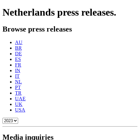
Netherlands
press releases.
Browse press releases
AU
BR
DE
ES
FR
IN
IT
NL
PT
TR
UAE
UK
USA
Media inquiries