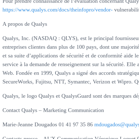
Pour prendre connaissance de l’évaluation concernant Qualys
https://www.qualys.com/docs/theinfopro/vendor-
vulnerabili
A propos de Qualys
Qualys, Inc. (NASDAQ : QLYS), est le principal fournisseur 
entreprises clientes dans plus de 100 pays, dont une major
et sa suite d’applications de sécurité et de conformité aide l
service à la demande de renseignement sur la sécurité. Elle a
Web. Fondée en 1999, Qualys a signé des accords stratégique
SecureWorks, Fujitsu, NTT, Symantec, Verizon et Wipro. Qu
Qualys, le logo Qualys et QualysGuard sont des marques dépo
Contact Qualys – Marketing Communication
Marie-Jeanne Dougados 01 41 97 35 86
mdougados@qualy
Contacts presse – AL'X Communication Véronique Loquet 0