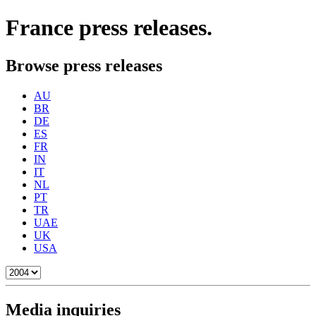
France
press releases.
Browse press releases
AU
BR
DE
ES
FR
IN
IT
NL
PT
TR
UAE
UK
USA
Media inquiries