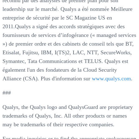
reconnu par des analystes de premier plan pour son
leadership sur le marché. Qualys a été nommée Meilleure
entreprise de sécurité par le SC Magazine US en
2011.Qualys a signé des accords stratégiques avec des
fournisseurs de services d’infogérance (« managed services
») de premier ordre et des cabinets de conseil tels que BT,
Etisalat, Fujitsu, IBM, I(TS)2, LAC, NTT, SecureWorks,
Symantec, Tata Communications et TELUS. Qualys est
également l'un des fondateurs de la Cloud Security
Alliance (CSA). Plus d'information sur
www.qualys.com
.
###
Qualys, the Qualys logo and QualysGuard are proprietary
trademarks of Qualys, Inc. All other products or names
may be trademarks of their respective companies.
For media inquiries or to find the appropriate spokesperson