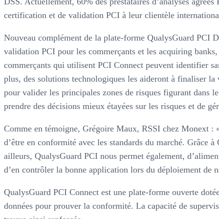
DSS. Actuellement, 60% des prestataires d’analyses agréés 
certification et de validation PCI à leur clientèle internationa
Nouveau complément de la plate-forme QualysGuard PCI DSS d
validation PCI pour les commerçants et les acquiring banks, l
commerçants qui utilisent PCI Connect peuvent identifier san
plus, des solutions technologiques les aideront à finaliser l
pour valider les principales zones de risques figurant dan
prendre des décisions mieux étayées sur les risques et de gé
Comme en témoigne, Grégoire Maux, RSSI chez Monext : « En
d’être en conformité avec les standards du marché. Grâce à 
ailleurs, QualysGuard PCI nous permet également, d’alimenter
d’en contrôler la bonne application lors du déploiement de 
QualysGuard PCI Connect est une plate-forme ouverte dotée
données pour prouver la conformité. La capacité de supervis