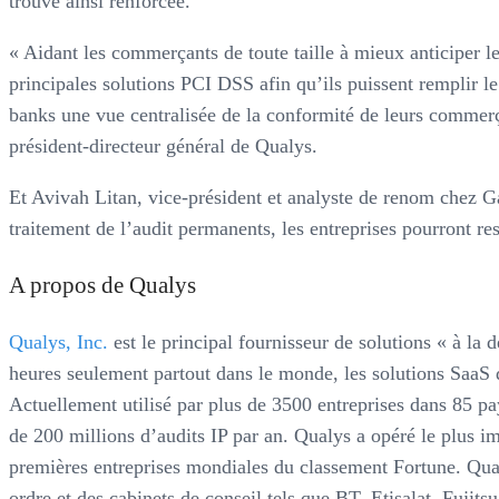
trouve ainsi renforcée.
« Aidant les commerçants de toute taille à mieux anticiper 
principales solutions PCI DSS afin qu’ils puissent remplir le
banks une vue centralisée de la conformité de leurs commerça
président-directeur général de Qualys.
Et Avivah Litan, vice-président et analyste de renom chez G
traitement de l’audit permanents, les entreprises pourront r
A propos de Qualys
Qualys, Inc.
est le principal fournisseur de solutions « à la
heures seulement partout dans le monde, les solutions SaaS d
Actuellement utilisé par plus de 3500 entreprises dans 85 p
de 200 millions d’audits IP par an. Qualys a opéré le plus i
premières entreprises mondiales du classement Fortune. Qual
ordre et des cabinets de conseil tels que BT, Etisalat, F