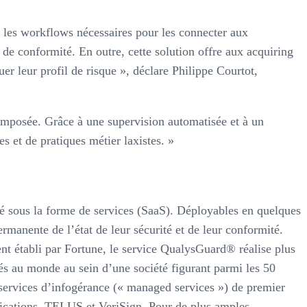
t les workflows nécessaires pour les connecter aux
 de conformité. En outre, cette solution offre aux acquiring
r leur profil de risque », déclare Philippe Courtot,
 imposée. Grâce à une supervision automatisée et à un
s et de pratiques métier laxistes. »
ité sous la forme de services (SaaS). Déployables en quelques
manente de l’état de leur sécurité et de leur conformité.
nt établi par Fortune, le service QualysGuard® réalise plus
tés au monde au sein d’une société figurant parmi les 50
 services d’infogérance (« managed services ») de premier
ications, TELUS et VeriSign. Pour de plus amples