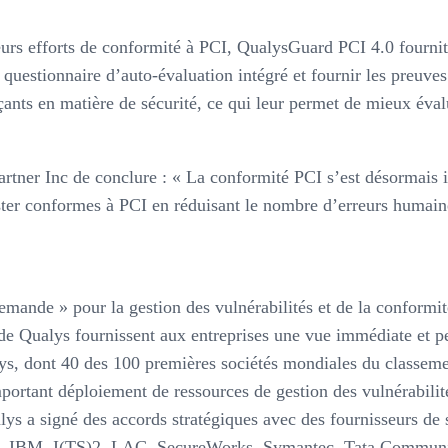
leurs efforts de conformité à PCI, QualysGuard PCI 4.0 fourni
 questionnaire d’auto-évaluation intégré et fournir les preuves
nts en matière de sécurité, ce qui leur permet de mieux évalue
artner Inc de conclure : « La conformité PCI s’est désormais
ester conformes à PCI en réduisant le nombre d’erreurs humaine
 demande » pour la gestion des vulnérabilités et de la conform
e Qualys fournissent aux entreprises une vue immédiate et per
ays, dont 40 des 100 premières sociétés mondiales du classeme
mportant déploiement de ressources de gestion des vulnérabili
ys a signé des accords stratégiques avec des fournisseurs de
ujitsu, IBM, I(TS)2, LAC, SecureWorks, Symantec, Tata Commun