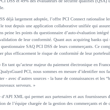
PCI DSS et 49% des évaluateurs de sécurité qualifiés (QSA) u
le.
éjà largement adoptée, l’offre PCI Connect rationalise les op
e tout depuis une application collaborative unifiée qui assure 
s peine les points du questionnaire d’auto-évaluation intégré
a validation de leur conformité. Quant aux acquiring banks qui
s le questionnaire SAQ PCI DSS de leurs commerçants. Ce comp
rer plus efficacement le risque de conformité de leur portefeu
 tant qu’acteur majeur du paiement électronique en France,
QualysGuard PCI, nous sommes en mesure d’identifier nos fail
 - avec d’autres sources - la base de connaissances et les “be
nouveaux serveurs. »
 d’API XML qui permet aux partenaires et aux fournisseurs 
ion de l’équipe chargée de la gestion des commerçants et de 