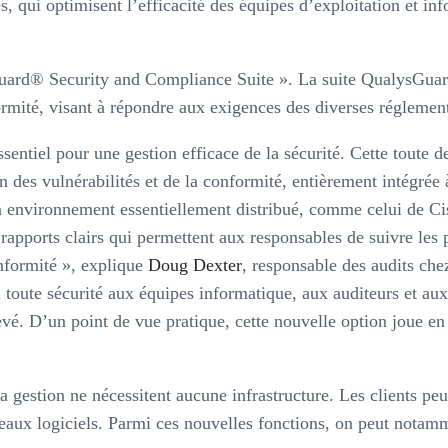
, qui optimisent l’efficacité des équipes d’exploitation et inf
sGuard® Security and Compliance Suite ». La suite QualysGua
ormité, visant à répondre aux exigences des diverses réglementa
ssentiel pour une gestion efficace de la sécurité. Cette toute
n des vulnérabilités et de la conformité, entièrement intégrée 
environnement essentiellement distribué, comme celui de Cisco
 rapports clairs qui permettent aux responsables de suivre les 
nformité », explique
Doug Dexter
, responsable des audits ch
n toute sécurité aux équipes informatique, aux auditeurs et au
vé. D’un point de vue pratique, cette nouvelle option joue en f
 gestion ne nécessitent aucune infrastructure. Les clients peu
eaux logiciels. Parmi ces nouvelles fonctions, on peut notamm