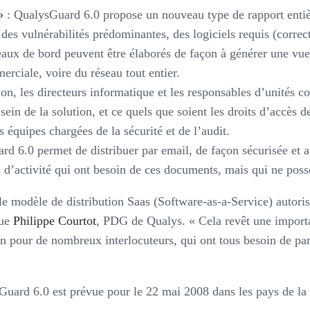
»
: QualysGuard 6.0 propose un nouveau type de rapport entiè
es vulnérabilités prédominantes, des logiciels requis (correcti
leaux de bord peuvent être élaborés de façon à générer une vue
erciale, voire du réseau tout entier.
ion, les directeurs informatique et les responsables d’unités c
ein de la solution, et ce quels que soient les droits d’accès des
 équipes chargées de la sécurité et de l’audit.
d 6.0 permet de distribuer par email, de façon sécurisée et a
 d’activité qui ont besoin de ces documents, mais qui ne pos
modèle de distribution Saas (Software-as-a-Service) autorise u
que
Philippe Courtot
, PDG de Qualys. « Cela revêt une importan
on pour de nombreux interlocuteurs, qui ont tous besoin de part
Guard 6.0 est prévue pour le 22 mai 2008 dans les pays de 