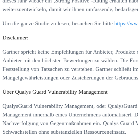
dieses Jahr wieder ein ‚Strong Positive’-Rating erhalten h
weiterzuentwickeln, damit wir ihnen umfassende, bedarfsger
Um die ganze Studie zu lesen, besuchen Sie bitte
https://w
Disclaimer:
Gartner spricht keine Empfehlungen für Anbieter, Produkte o
Anbieter mit den höchsten Bewertungen zu wählen. Die Fors
Feststellung von Tatsachen zu verstehen. Gartner schließt i
Mängelgewährleistungen oder Zusicherungen der Gebrauchst
Über Qualys Guard Vulnerability Management
QualysGuard Vulnerability Management, oder QualysGuard V
Management innerhalb eines Unternehmens automatisiert. Di
Nachverfolgung von Gegenmaßnahmen ein. Qualys Guard VM
Schwachstellen ohne substanziellen Ressourceneinsatz.