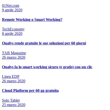
01Net.com
9 aprile 2020
Remote Working o Smart Working?
TechEconomy
8 aprile 2020
Qualys rende gratuite le sue soluzioni per 60 giorni
TAB Magazine
26 marzo 2020
Qualys fa lo smart working sicuro (e gratis) con un clic
Linea EDP
26 marzo 2020
Cloud Platform per 60 gg gratuita
Solo Tablet
25 marzo 2020