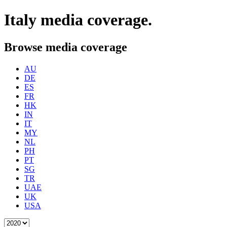
Italy
media coverage.
Browse media coverage
AU
DE
ES
FR
HK
IN
IT
MY
NL
PH
PT
SG
TR
UAE
UK
USA