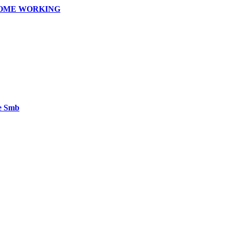
'HOME WORKING
 e Smb