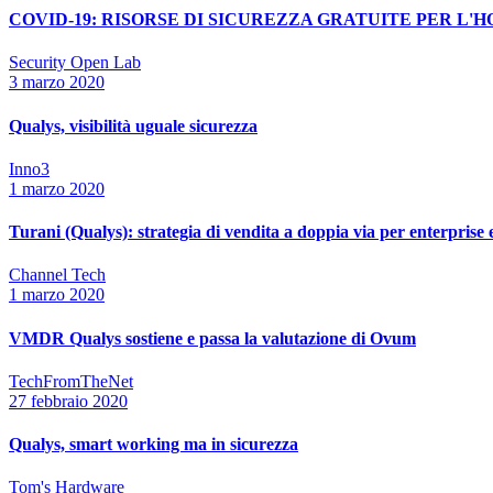
COVID-19: RISORSE DI SICUREZZA GRATUITE PER L
Security Open Lab
3 marzo 2020
Qualys, visibilità uguale sicurezza
Inno3
1 marzo 2020
Turani (Qualys): strategia di vendita a doppia via per enterprise
Channel Tech
1 marzo 2020
VMDR Qualys sostiene e passa la valutazione di Ovum
TechFromTheNet
27 febbraio 2020
Qualys, smart working ma in sicurezza
Tom's Hardware