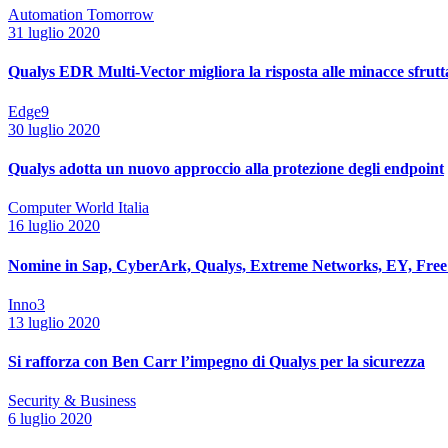
Automation Tomorrow
31 luglio 2020
Qualys EDR Multi-Vector migliora la risposta alle minacce sfrutt
Edge9
30 luglio 2020
Qualys adotta un nuovo approccio alla protezione degli endpoint
Computer World Italia
16 luglio 2020
Nomine in Sap, CyberArk, Qualys, Extreme Networks, EY, Free
Inno3
13 luglio 2020
Si rafforza con Ben Carr l’impegno di Qualys per la sicurezza
Security & Business
6 luglio 2020