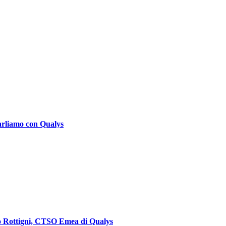
arliamo con Qualys
 Rottigni, CTSO Emea di Qualys