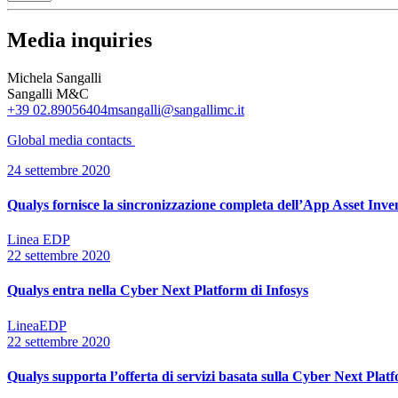
Media inquiries
Michela Sangalli
Sangalli M&C
+39 02.89056404
msangalli@sangallimc.it
Global media
contacts
24 settembre 2020
Qualys fornisce la sincronizzazione completa dell’App Asset In
Linea EDP
22 settembre 2020
Qualys entra nella Cyber Next Platform di Infosys
LineaEDP
22 settembre 2020
Qualys supporta l’offerta di servizi basata sulla Cyber Next Platf