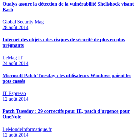
Qualys assure la détection de la vulnérabilité Shellshock visant
Bash
Global Security Mag
28 août 2014
Internet des objets : des risques de sécurité de plus en plus
prégnants
LeMag IT
24 août 2014
Microsoft Patch Tuesday : les utilisateurs Windows paient les
pots cassés
IT Espresso
12 août 2014
Patch Tuesday : 29 correctifs pour IE, patch d'urgence pour
OneNote
LeMondeInformatique.fr
12 août 2014