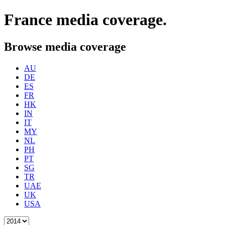
France
media coverage.
Browse media coverage
AU
DE
ES
FR
HK
IN
IT
MY
NL
PH
PT
SG
TR
UAE
UK
USA