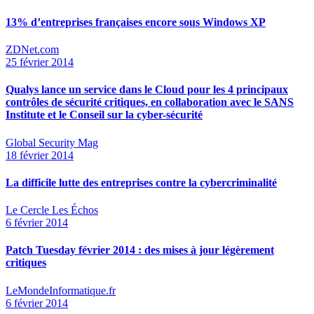
13% d’entreprises françaises encore sous Windows XP
ZDNet.com
25 février 2014
Qualys lance un service dans le Cloud pour les 4 principaux
contrôles de sécurité critiques, en collaboration avec le SANS
Institute et le Conseil sur la cyber-sécurité
Global Security Mag
18 février 2014
La difficile lutte des entreprises contre la cybercriminalité
Le Cercle Les Échos
6 février 2014
Patch Tuesday février 2014 : des mises à jour légèrement
critiques
LeMondeInformatique.fr
6 février 2014